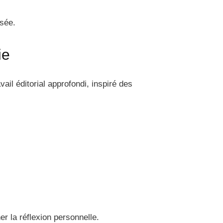
isée.
ie
ail éditorial approfondi, inspiré des
r la réflexion personnelle.