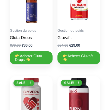
Gestion du poids
Gestion du poids
Gluta Drops
Gluvafit
Original
Current
Original
Current
€
79.00
€
36.00
€
64.00
€
29.00
price
price
price
price
was:
is:
was:
is:
Acheter Gluta
Acheter Gluvafit
€79.00.
€36.00.
€64.00.
€29.00.
Drops
PROMO !
SALE!
PROMO !
SALE!