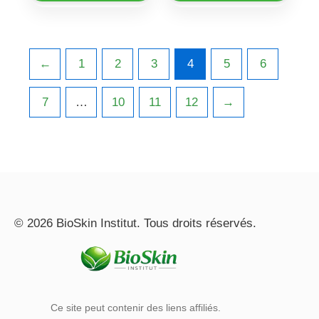
←
1
2
3
4
5
6
7
…
10
11
12
→
© 2026 BioSkin Institut. Tous droits réservés.
Ce site peut contenir des liens affiliés.