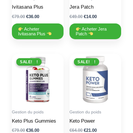
Ivitasana Plus
Jera Patch
Original
Current
Original
Current
€
79.00
€
36.00
€
49.00
€
14.00
price
price
price
price
was:
is:
was:
is:
Acheter
Acheter Jera
€79.00.
€36.00.
€49.00.
€14.00.
Ivitasana Plus
Patch
PROMO !
SALE!
PROMO !
SALE!
Gestion du poids
Gestion du poids
Keto Plus Gummies
Keto Power
Original
Current
Original
Current
€
79.00
€
36.00
€
64.00
€
21.00