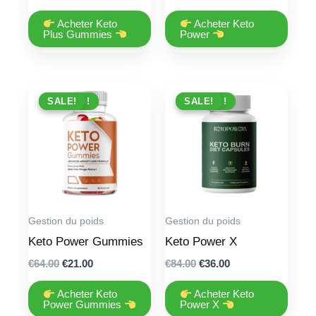
price
price
price
price
was:
is:
was:
is:
Acheter Keto
Acheter Keto
€79.00.
€36.00.
€64.00.
€21.00.
Plus Gummies
Power
PROMO !
SALE!
PROMO !
SALE!
Gestion du poids
Gestion du poids
Keto Power Gummies
Keto Power X
Original
Current
Original
Current
€
64.00
€
21.00
€
84.00
€
36.00
price
price
price
price
was:
is:
was:
is:
Acheter Keto
Acheter Keto
€64.00.
€21.00.
€84.00.
€36.00.
Power Gummies
Power X