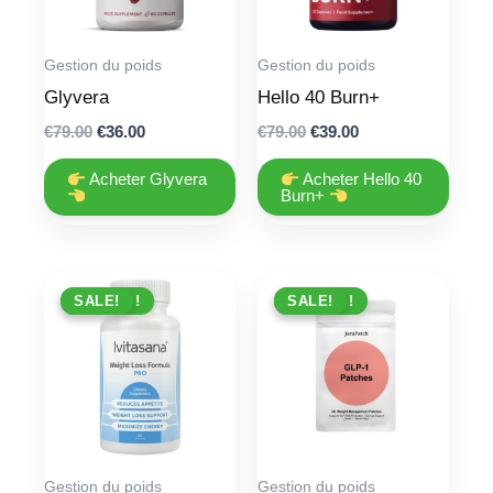
Gestion du poids
Gestion du poids
Glyvera
Hello 40 Burn+
Original
Current
Original
Current
€
79.00
€
36.00
€
79.00
€
39.00
price
price
price
price
was:
is:
was:
is:
Acheter Glyvera
Acheter Hello 40
€79.00.
€36.00.
€79.00.
€39.00.
Burn+
PROMO !
SALE!
PROMO !
SALE!
Gestion du poids
Gestion du poids