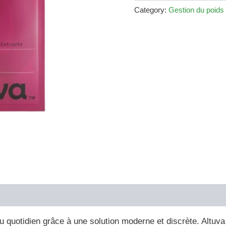
€49.00.
€14.00.
Category:
Gestion du poids
au quotidien grâce à une solution moderne et discrète. Altu