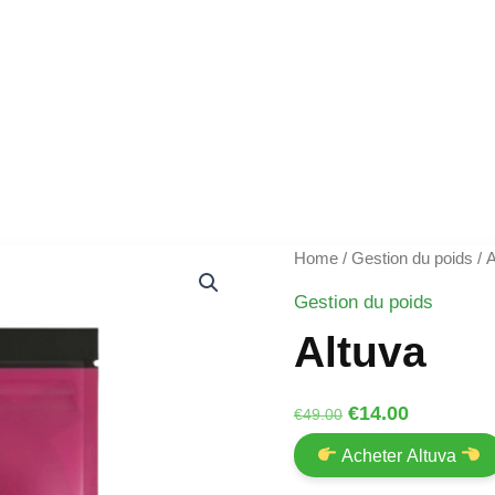
Home
/
Gestion du poids
/ A
Gestion du poids
Altuva
Original
Current
€
14.00
€
49.00
price
price
Acheter Altuva
was:
is: