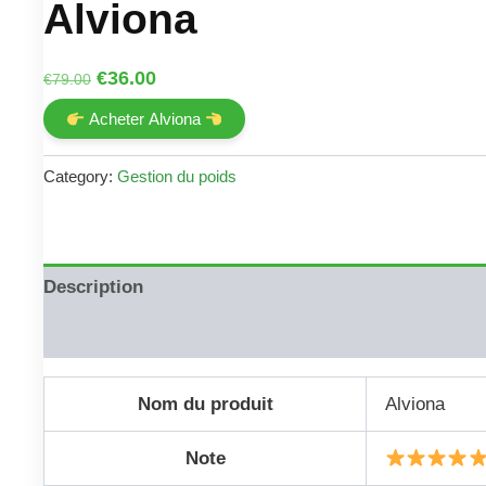
Alviona
Original
Current
€
36.00
€
79.00
price
price
Acheter Alviona
was:
is:
€79.00.
€36.00.
Category:
Gestion du poids
Description
Reviews (0)
Nom du produit
Alviona
Note