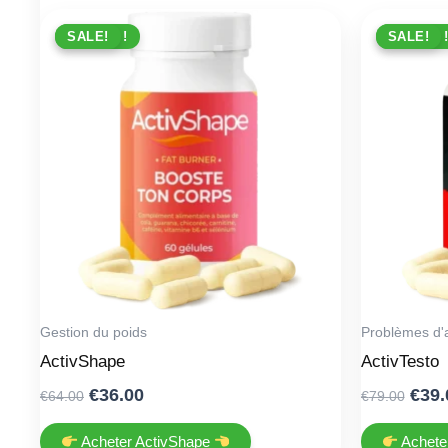
PROMO !
SALE!
PROMO !
SALE!
Gestion du poids
Problèmes d'
ActivShape
ActivTesto
Original
Current
Orig
€
36.00
€
39.
€
64.00
€
79.00
price
price
pric
was:
is:
was
Acheter ActivShape
Achete