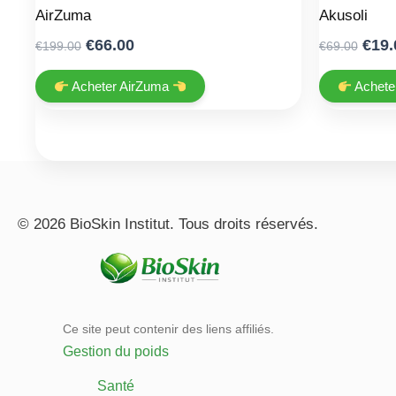
AirZuma
Akusoli
Original
Current
Orig
€
66.00
€
19.
€
199.00
€
69.00
price
price
pric
was:
is:
was
Acheter AirZuma
Achete
€199.00.
€66.00.
€69.
© 2026 BioSkin Institut. Tous droits réservés.
Ce site peut contenir des liens affiliés.
Gestion du poids
Santé