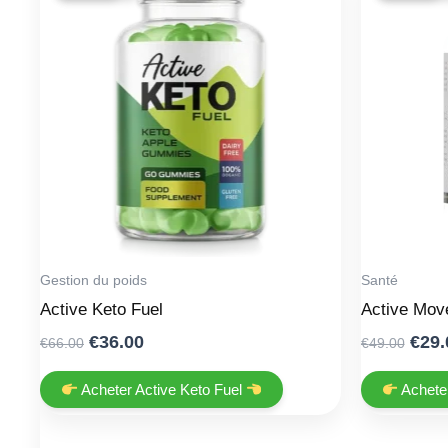
Gestion du poids
Santé
Active Keto Fuel
Active Mov
Original
Current
Orig
€
36.00
€
29.
€
66.00
€
49.00
price
price
pric
was:
is:
was
Acheter Active Keto Fuel
Achete
€66.00.
€36.00.
€49.