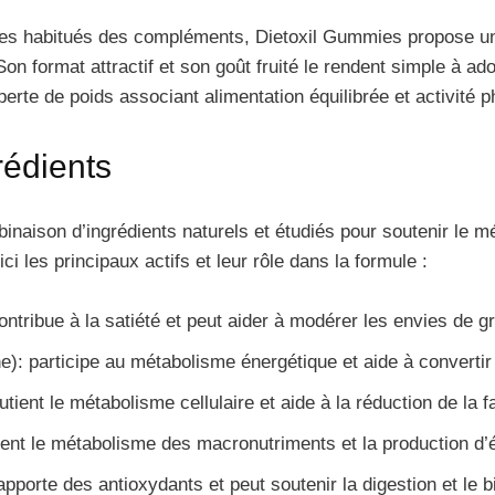
s habitués des compléments, Dietoxil Gummies propose une
Son format attractif et son goût fruité le rendent simple à ad
rte de poids associant alimentation équilibrée et activité p
rédients
aison d’ingrédients naturels et étudiés pour soutenir le mét
i les principaux actifs et leur rôle dans la formule :
ntribue à la satiété et peut aider à modérer les envies de g
: participe au métabolisme énergétique et aide à convertir l
tient le métabolisme cellulaire et aide à la réduction de la f
ient le métabolisme des macronutriments et la production d’
pporte des antioxydants et peut soutenir la digestion et le bi