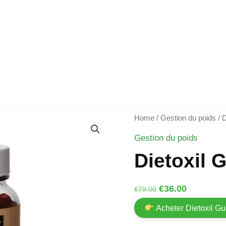
Home
/
Gestion du poids
/ 
Gestion du poids
Dietoxil
Original
Current
€
36.00
€
79.00
price
price
Acheter Dietoxil 
was:
is: