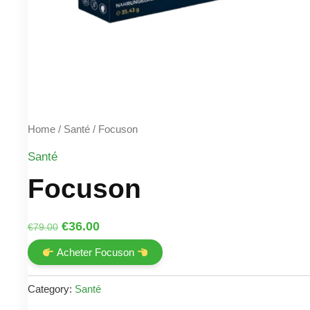
Home
/
Santé
/ Focuson
Santé
Focuson
Original
Current
€
36.00
€
79.00
price
price
Acheter Focuson
was:
is:
€79.00.
€36.00.
Category:
Santé