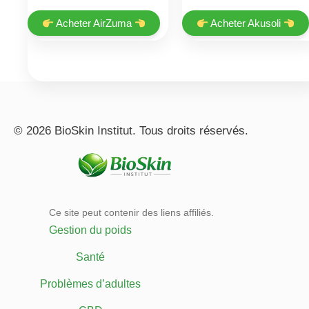
price
price
price
price
was:
is:
was:
is:
Acheter AirZuma
Acheter Akusoli
€199.00.
€66.00.
€69.00.
€19.00.
© 2026 BioSkin Institut. Tous droits réservés.
Ce site peut contenir des liens affiliés.
Gestion du poids
Santé
Problèmes d’adultes