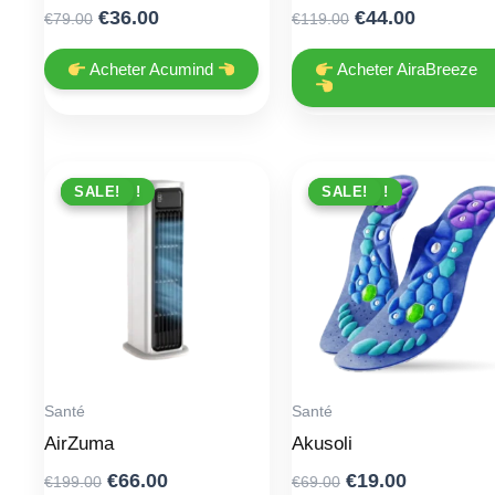
Original
Current
Original
Current
€
36.00
€
44.00
€
79.00
€
119.00
price
price
price
price
was:
is:
was:
is:
Acheter Acumind
Acheter AiraBreeze
€79.00.
€36.00.
€119.00.
€44.00.
PROMO !
SALE!
PROMO !
SALE!
Santé
Santé
AirZuma
Akusoli
Original
Current
Original
Current
€
66.00
€
19.00
€
199.00
€
69.00