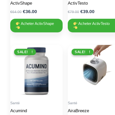
ActivShape
ActivTesto
Original
Current
Original
Current
€
36.00
€
39.00
€
64.00
€
79.00
price
price
price
price
was:
is:
was:
is:
Acheter ActivShape
Acheter ActivTesto
€64.00.
€36.00.
€79.00.
€39.00.
PROMO !
SALE!
PROMO !
SALE!
Santé
Santé
Acumind
AiraBreeze