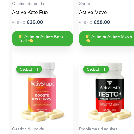
Gestion du poids
Santé
Active Keto Fuel
Active Move
Original
Current
Original
Current
€
36.00
€
29.00
€
66.00
€
49.00
price
price
price
price
was:
is:
was:
is:
Acheter Active Keto
Acheter Active Move
Fuel
€66.00.
€36.00.
€49.00.
€29.00.
PROMO !
SALE!
PROMO !
SALE!
Gestion du poids
Problèmes d'adultes