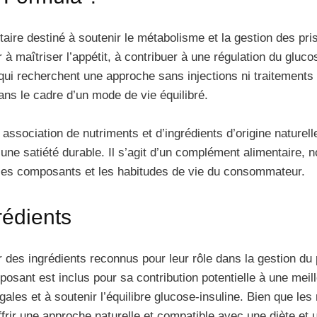
re destiné à soutenir le métabolisme et la gestion des pri
r à maîtriser l’appétit, à contribuer à une régulation du gluco
qui recherchent une approche sans injections ni traitements
ns le cadre d’un mode de vie équilibré.
ociation de nutriments et d’ingrédients d’origine naturelle,
 une satiété durable. Il s’agit d’un complément alimentaire, 
 les composants et les habitudes de vie du consommateur.
rédients
es ingrédients reconnus pour leur rôle dans la gestion du p
sant est inclus pour sa contribution potentielle à une meil
ingales et à soutenir l’équilibre glucose-insuline. Bien que le
ffrir une approche naturelle et compatible avec une diète et 