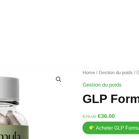
Home
/
Gestion du poids
/ 
Gestion du poids
GLP Form
Original
Current
€
36.00
€
79.00
price
price
Acheter GLP Form
was:
is: