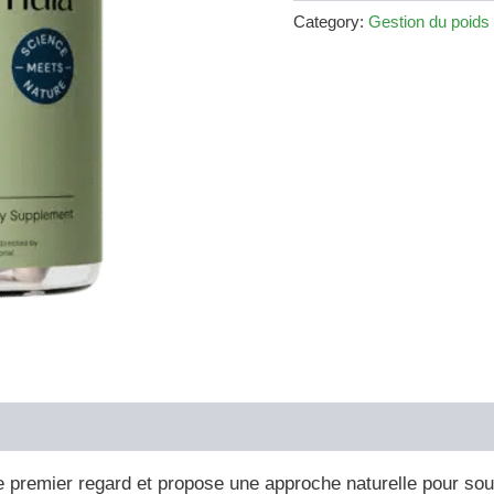
€79.00.
€36.00.
Category:
Gestion du poids
e premier regard et propose une approche naturelle pour sou