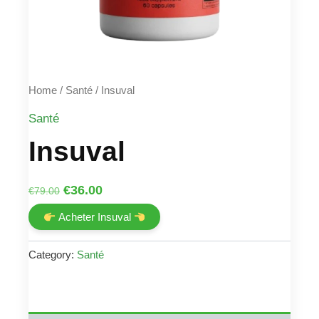
Home
/
Santé
/ Insuval
Santé
Insuval
Original
Current
€
36.00
€
79.00
price
price
Acheter Insuval
was:
is:
€79.00.
€36.00.
Category:
Santé