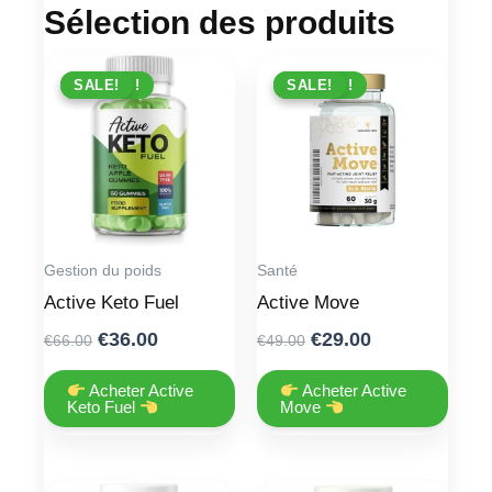
Sélection des produits
PROMO !
SALE!
PROMO !
SALE!
Gestion du poids
Santé
Active Keto Fuel
Active Move
Original
Current
Original
Current
€
36.00
€
29.00
€
66.00
€
49.00
price
price
price
price
was:
is:
was:
is:
Acheter Active
Acheter Active
Keto Fuel
Move
€66.00.
€36.00.
€49.00.
€29.00.