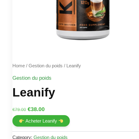
Home
/
Gestion du poids
/ Leanify
Gestion du poids
Leanify
Original
Current
€
38.00
€
79.00
price
price
Acheter Leanify
was:
is:
€79.00.
€38.00.
Category:
Gestion du poids