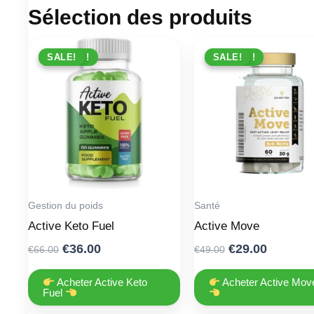
Sélection des produits
PROMO !
SALE!
PROMO !
SALE!
Gestion du poids
Santé
Active Keto Fuel
Active Move
Original
Current
Original
Current
€
36.00
€
29.00
€
66.00
€
49.00
price
price
price
price
was:
is:
was:
is:
Acheter Active Keto
Acheter Active Mov
Fuel
€66.00.
€36.00.
€49.00.
€29.00.