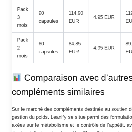
Pack
90
114.90
11
3
4.95 EUR
capsules
EUR
E
mois
Pack
60
84.85
89
2
4.95 EUR
capsules
EUR
E
mois
Comparaison avec d’autre
compléments similaires
Sur le marché des compléments destinés au soutien d
gestion du poids, Leanify se situe parmi des formulati
axées sur le métabolisme et le contrôle de l’appétit, a