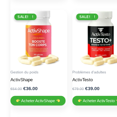
PROMO !
SALE!
PROMO !
SALE!
Gestion du poids
Problèmes d'adultes
ActivShape
ActivTesto
Original
Current
Original
Current
€
36.00
€
39.00
€
64.00
€
79.00
price
price
price
price
was:
is:
was:
is:
Acheter ActivShape
Acheter ActivTesto
€64.00.
€36.00.
€79.00.
€39.00.