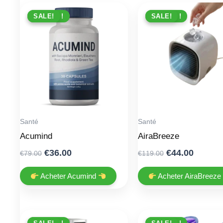
PROMO !
SALE!
PROMO !
SALE!
Santé
Santé
Acumind
AiraBreeze
Original
Current
Original
Curren
€
36.00
€
44.00
€
79.00
€
119.00
price
price
price
price
was:
is:
was:
is:
Acheter Acumind
Acheter AiraBreez
€79.00.
€36.00.
€119.00.
€44.00.