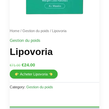
Home
/
Gestion du poids
/ Lipovoria
Gestion du poids
Lipovoria
Original
Current
€
24.00
€
71.00
price
price
Acheter Lipovoria
was:
is:
€71.00.
€24.00.
Category:
Gestion du poids