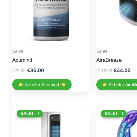
Santé
Santé
Acumind
AiraBreeze
Original
Current
Original
Cu
€
36.00
€
44.00
€
79.00
€
119.00
price
price
price
pr
was:
is:
was:
is:
Acheter Acumind
Acheter Aira
€79.00.
€36.00.
€119.00.
€4
PROMO !
SALE!
PROMO !
SALE!