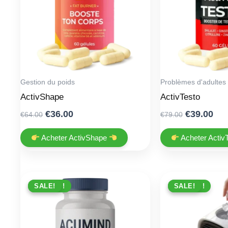
Gestion du poids
Problèmes d'adultes
ActivShape
ActivTesto
Original
Current
Original
Cur
€
36.00
€
39.00
€
64.00
€
79.00
price
price
price
pri
was:
is:
was:
is:
Acheter ActivShape
Acheter Activ
€64.00.
€36.00.
€79.00.
€39
PROMO !
SALE!
PROMO !
SALE!