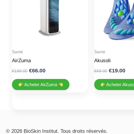
Santé
Santé
AirZuma
Akusoli
Original
Current
Original
Cur
€
66.00
€
19.00
€
199.00
€
69.00
price
price
price
pri
was:
is:
was:
is:
Acheter AirZuma
Acheter Akuso
€199.00.
€66.00.
€69.00.
€19
© 2026 BioSkin Institut. Tous droits réservés.