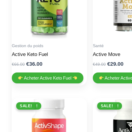
Gestion du poids
Santé
Active Keto Fuel
Active Move
Original
Current
Original
Cur
€
36.00
€
29.00
€
66.00
€
49.00
price
price
price
pri
was:
is:
was:
is:
Acheter Active Keto Fuel
Acheter Acti
€66.00.
€36.00.
€49.00.
€29
PROMO !
SALE!
PROMO !
SALE!