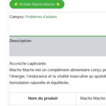
price
price
Acheter Macho Macho
was:
is:
€84.00.
€25.00.
Category:
Problèmes d'adultes
Description
Reviews (0)
Accroche captivante.
Macho Macho est un complément alimentaire conçu po
l’énergie, l’endurance et la vitalité masculine au quoti
formulation naturelle et équilibrée.
Nom du produit
Macho Macho