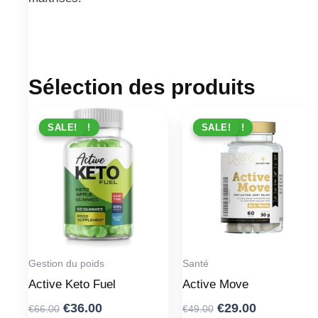
Sélection des produits
PROMO !
SALE!
PROMO !
SALE!
Gestion du poids
Santé
Active Keto Fuel
Active Move
Original
Current
Original
Current
€
36.00
€
29.00
€
66.00
€
49.00