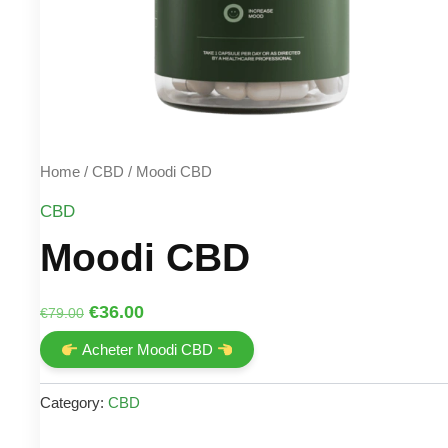
Home
/
CBD
/ Moodi CBD
CBD
Moodi CBD
Original
Current
€
36.00
€
79.00
price
price
Acheter Moodi CBD
was:
is:
€79.00.
€36.00.
Category:
CBD