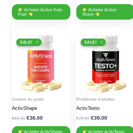
price
price
price
price
was:
is:
was:
is:
Acheter Active Keto
Acheter Active
Fuel
Move
€66.00.
€36.00.
€49.00.
€29.00.
PROMO !
SALE!
PROMO !
SALE!
Gestion du poids
Problèmes d'adultes
ActivShape
ActivTesto
Original
Current
Original
Current
€
36.00
€
39.00
€
64.00
€
79.00
price
price
price
price
was:
is:
was:
is:
Acheter ActivShape
Acheter ActivTesto