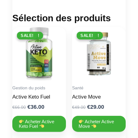
Sélection des produits
PROMO !
SALE!
PROMO !
SALE!
Gestion du poids
Santé
Active Keto Fuel
Active Move
Original
Current
Original
Current
€
36.00
€
29.00
€
66.00
€
49.00
price
price
price
price
was:
is:
was:
is:
Acheter Active
Acheter Active
Keto Fuel
Move
€66.00.
€36.00.
€49.00.
€29.00.