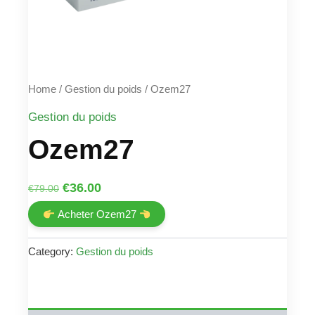
Home
/
Gestion du poids
/ Ozem27
Gestion du poids
Ozem27
Original
Current
€
36.00
€
79.00
price
price
Acheter Ozem27
was:
is:
€79.00.
€36.00.
Category:
Gestion du poids