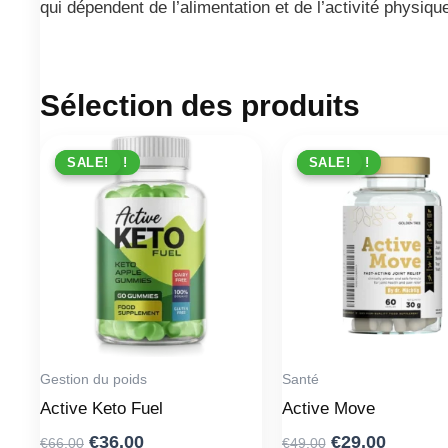
qui dépendent de l’alimentation et de l’activité physiqu
Sélection des produits
PROMO !
SALE!
PROMO !
SALE!
Gestion du poids
Santé
Active Keto Fuel
Active Move
Original
Current
Original
Curren
€
36.00
€
29.00
€
66.00
€
49.00