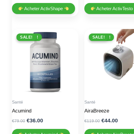
price
price
price
price
was:
is:
was:
is:
Acheter ActivShape
Acheter ActivTest
€64.00.
€36.00.
€79.00.
€39.00.
PROMO !
SALE!
PROMO !
SALE!
Santé
Santé
Acumind
AiraBreeze
Original
Current
Original
Curre
€
36.00
€
44.00
€
79.00
€
119.00
price
price
price
price