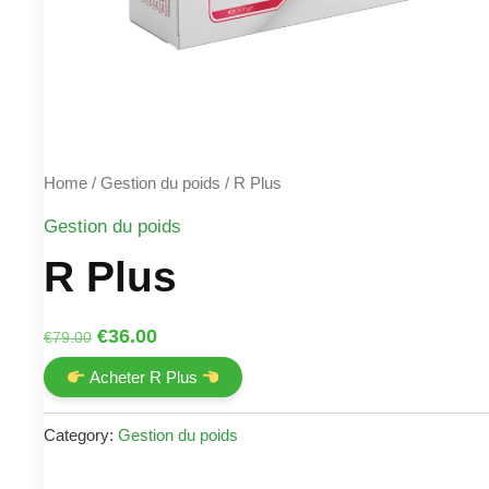
Home
/
Gestion du poids
/ R Plus
Gestion du poids
R Plus
Original
Current
€
36.00
€
79.00
price
price
Acheter R Plus
was:
is:
€79.00.
€36.00.
Category:
Gestion du poids