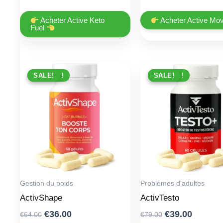
price
price
price
price
was:
is:
was:
is:
Acheter Active Keto
Acheter Active Mo
Fuel
€66.00.
€36.00.
€49.00.
€29.00.
PROMO !
SALE!
PROMO !
SALE!
Gestion du poids
Problèmes d'adultes
ActivShape
ActivTesto
Original
Current
Original
Curren
€
36.00
€
39.00
€
64.00
€
79.00