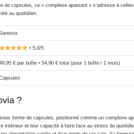
me de capsules, ce « complexe apaisant » s’adresse à celles
nité au quotidien.
Sanovia
• 5,0/5
49,95 € par boîte • 54,90 € total (pour 1 boîte / 1 mois)
Capsules
via ?
sous forme de capsules, positionné comme un complexe apai
re intérieur et leur capacité à faire face au stress du quotidi
ne alimentation variée et d’un mode de vie sain. Sa formula