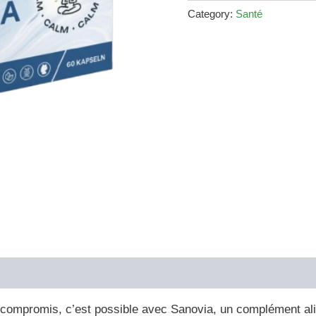
€79.00.
€36.00.
Category:
Santé
 compromis, c’est possible avec Sanovia, un complément ali