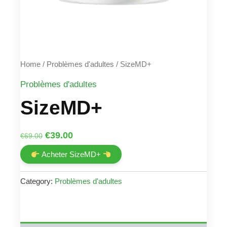
Home
/
Problèmes d'adultes
/ SizeMD+
Problèmes d'adultes
SizeMD+
Original
Current
€
39.00
€
69.00
price
price
Acheter SizeMD+
was:
is:
€69.00.
€39.00.
Category:
Problèmes d'adultes