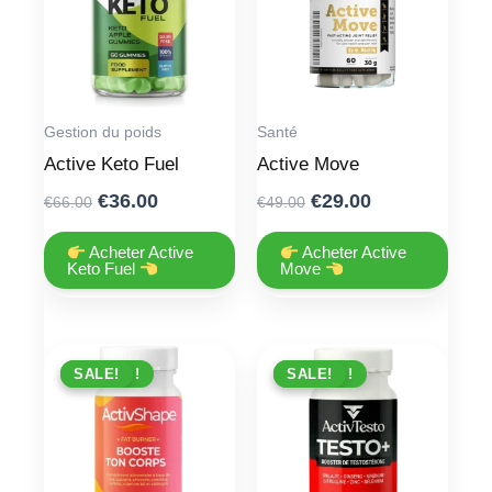
Gestion du poids
Santé
Active Keto Fuel
Active Move
Original
Current
Original
Current
€
36.00
€
29.00
€
66.00
€
49.00
price
price
price
price
was:
is:
was:
is:
Acheter Active
Acheter Active
Keto Fuel
Move
€66.00.
€36.00.
€49.00.
€29.00.
PROMO !
SALE!
PROMO !
SALE!