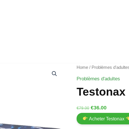
Home
/
Problèmes d'adulte
Problèmes d'adultes
Testonax
Original
Current
€
36.00
€
79.00
price
price
Acheter Testonax
was:
is: