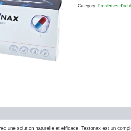
€79.00.
€36.00.
Category:
Problèmes d'adul
avec une solution naturelle et efficace. Testonax est un com