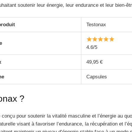
itant soutenir leur énergie, leur endurance et leur bien-êtr
roduit
Testonax
e
4.6/5
x
49,95 €
me
Capsules
onax ?
onçu pour soutenir la vitalité masculine et l’énergie au quo
turelle visant à favoriser l’endurance, la récupération et l’éq
tent maintenir un niveau d’énergie stable face à un mode de