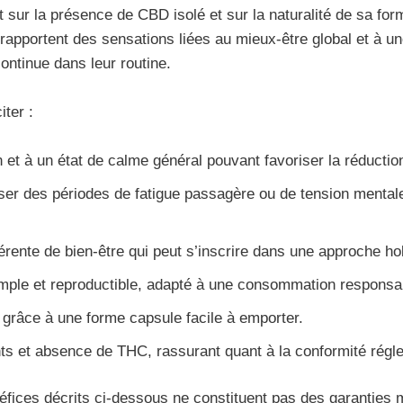
 sur la présence de CBD isolé et sur la naturalité de sa form
s rapportent des sensations liées au mieux-être global et à u
ontinue dans leur routine.
iter :
n et à un état de calme général pouvant favoriser la réductio
rser des périodes de fatigue passagère ou de tension menta
érente de bien-être qui peut s’inscrire dans une approche hol
simple et reproductible, adapté à une consommation responsa
e, grâce à une forme capsule facile à emporter.
nts et absence de THC, rassurant quant à la conformité rég
néfices décrits ci‑dessous ne constituent pas des garanties 