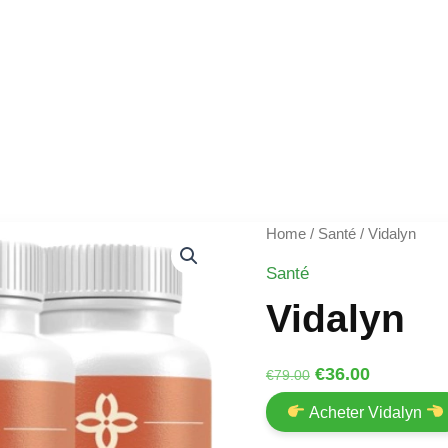
Home
/
Santé
/ Vidalyn
Santé
Vidalyn
Original
Current
€
36.00
€
79.00
price
price
Acheter Vidalyn
was:
is: