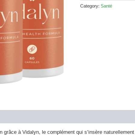
€79.00.
€36.00.
Category:
Santé
en grâce à Vidalyn, le complément qui s’insère naturellemen