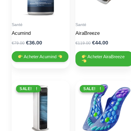
Santé
Santé
Acumind
AiraBreeze
Original
Current
Original
Current
€
36.00
€
44.00
€
79.00
€
119.00
price
price
price
price
was:
is:
was:
is:
Acheter Acumind
Acheter AiraBreeze
€79.00.
€36.00.
€119.00.
€44.00.
PROMO !
SALE!
PROMO !
SALE!