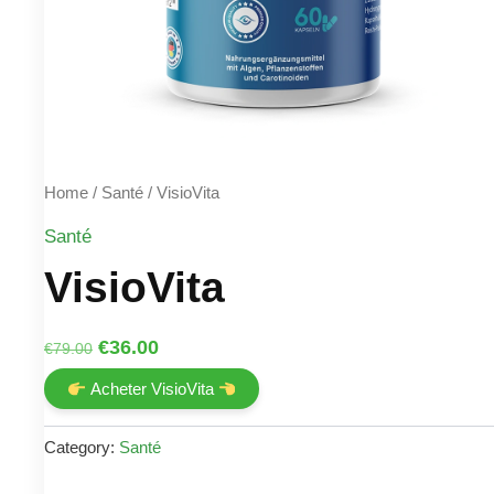
Home
/
Santé
/ VisioVita
Santé
VisioVita
Original
Current
€
36.00
€
79.00
price
price
Acheter VisioVita
was:
is:
€79.00.
€36.00.
Category:
Santé