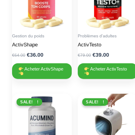
Gestion du poids
Problèmes d'adultes
ActivShape
ActivTesto
Original
Current
Original
Current
€
36.00
€
39.00
€
64.00
€
79.00
price
price
price
price
was:
is:
was:
is:
Acheter ActivShape
Acheter ActivTesto
€64.00.
€36.00.
€79.00.
€39.00.
PROMO !
SALE!
PROMO !
SALE!