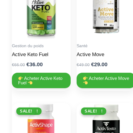
Gestion du poids
Santé
Active Keto Fuel
Active Move
Original
Current
Original
Current
€
36.00
€
29.00
€
66.00
€
49.00
price
price
price
price
was:
is:
was:
is:
Acheter Active Keto
Acheter Active Move
Fuel
€66.00.
€36.00.
€49.00.
€29.00.
PROMO !
SALE!
PROMO !
SALE!