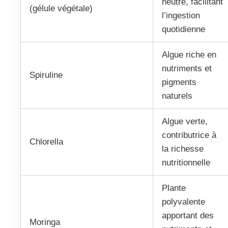
neutre, facilitant
(gélule végétale)
l’ingestion
quotidienne
Algue riche en
nutriments et
Spiruline
pigments
naturels
Algue verte,
contributrice à
Chlorella
la richesse
nutritionnelle
Plante
polyvalente
apportant des
Moringa