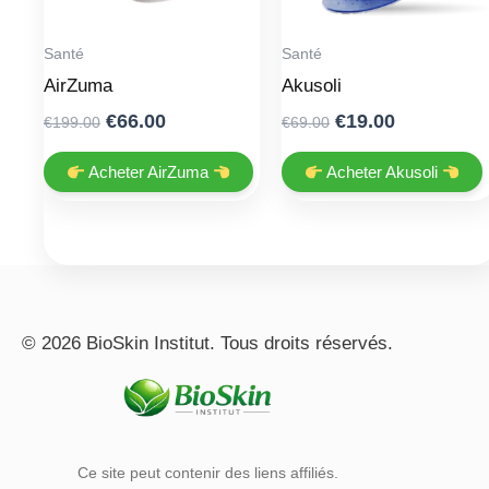
Santé
Santé
AirZuma
Akusoli
Original
Current
Original
Current
€
66.00
€
19.00
€
199.00
€
69.00
price
price
price
price
was:
is:
was:
is:
Acheter AirZuma
Acheter Akusoli
€199.00.
€66.00.
€69.00.
€19.00.
© 2026 BioSkin Institut. Tous droits réservés.
Ce site peut contenir des liens affiliés.