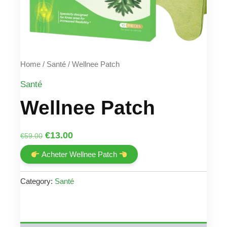
Home
/
Santé
/ Wellnee Patch
Santé
Wellnee Patch
Original
Current
€
13.00
€
59.00
price
price
Acheter Wellnee Patch
was:
is:
€59.00.
€13.00.
Category:
Santé